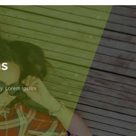
ns
ry. Lorem Ipsum