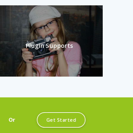
Plugin Supports
Or
G
e
t
S
t
a
r
t
e
d