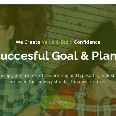
We Create
Value & Build
Confidence
uccesful Goal & Pla
 simply dummy text of the printing and typesetting indust
has been the industry standard dummy text ever.
B
u
y
N
o
w