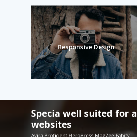
Responsive Design
Specia well suited for 
websites
Avira,Proficient,HeroPress,MagZee,Fabify